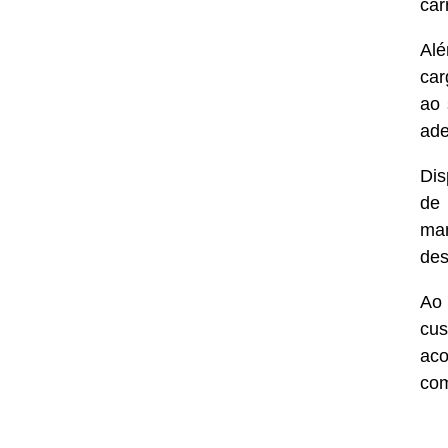
car
Alé
car
ao 
ade
Dis
de 
man
des
Ao 
cu
aco
com