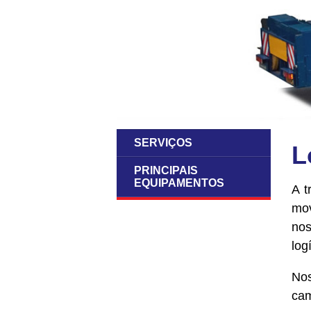
SERVIÇOS
L
PRINCIPAIS
EQUIPAMENTOS
A t
mov
nos
log
Nos
cam