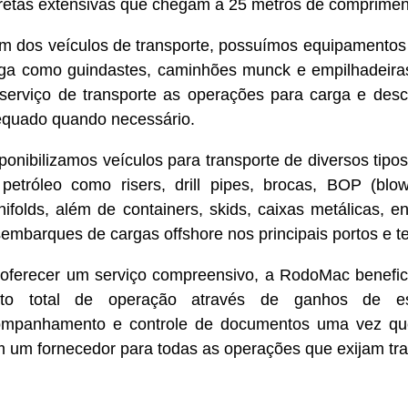
retas extensivas que chegam a 25 metros de comprimen
m dos veículos de transporte, possuímos equipamento
ga como guindastes, caminhões munck e empilhadeiras, 
serviço de transporte as operações para carga e des
quado quando necessário.
ponibilizamos veículos para transporte de diversos tipos
petróleo como risers, drill pipes, brocas, BOP (blow
ifolds, além de containers, skids, caixas metálicas, 
embarques de cargas offshore nos principais portos e t
oferecer um serviço compreensivo, a RodoMac benefic
sto total de operação através de ganhos de es
mpanhamento e controle de documentos uma vez que
 um fornecedor para todas as operações que exijam tr